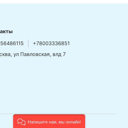
такты
56486115
+78003336851
сква, ул Павловская, влд 7
Напишите нам, мы онлайн!