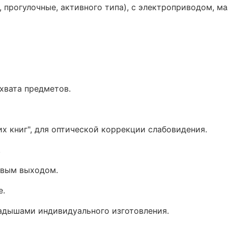
 прогулочные, активного типа), с электроприводом, м
ахвата предметов.
х книг", для оптической коррекции слабовидения.
.
евым выходом.
е.
ладышами индивидуального изготовления.