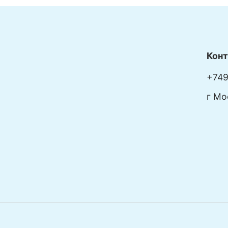
Кон
+749
г Мо