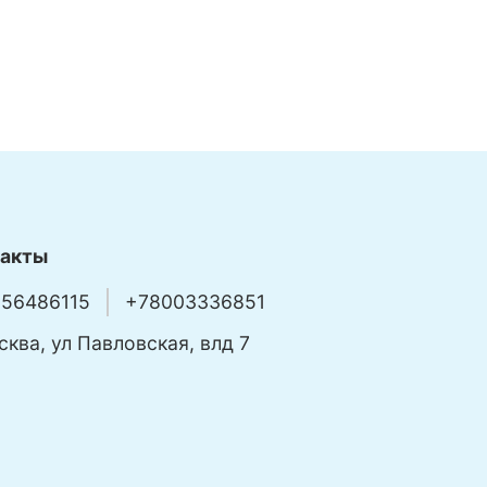
такты
56486115
+78003336851
сква, ул Павловская, влд 7