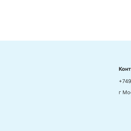
Кон
+749
г Мо