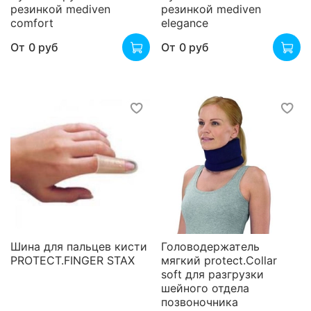
резинкой mediven
резинкой mediven
comfort
elegance
От
0 руб
От
0 руб
Шина для пальцев кисти
Головодержатель
PROTECT.FINGER STAX
мягкий protect.Collar
soft для разгрузки
шейного отдела
позвоночника