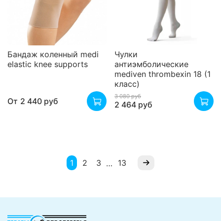
Бандаж коленный medi
Чулки
elastic knee supports
антиэмболические
mediven thrombexin 18 (1
класс)
3 080 руб
От
2 440 руб
2 464 руб
1
2
3
13
…