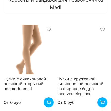
Корсеты и бандажи для позвоночника
Medi
Чулки с силиконовой
Чулки с кружевной
резинкой открытый
силиконовой резинкой
носок duomed
на широкое бедро
mediven elegance
От
0 руб
От
0 руб