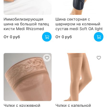
Иммобилизирующая
Шина секторная с
шина на большой палец
шарниром на коленный
кисти Medi Rhizomed
сустав medi Soft OA light
От
0 руб
От
0 руб
Чулки с кружевной
Чулки с капельной