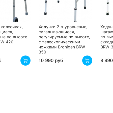
 колесиках,
Ходунки 2-х уровневые,
Ходун
щиеся,
складывающиеся,
шагаю
ые по высоте
регулируемые по высоте,
по вы
QW-420
с телескопическими
склад
ножками Bronigen BRW-
BRW-
350
б
10 990 руб
8 990