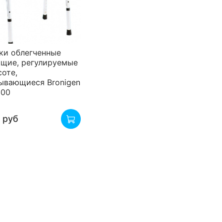
ки облегченные
щие, регулируемые
соте,
ывающиеся Bronigen
300
 руб