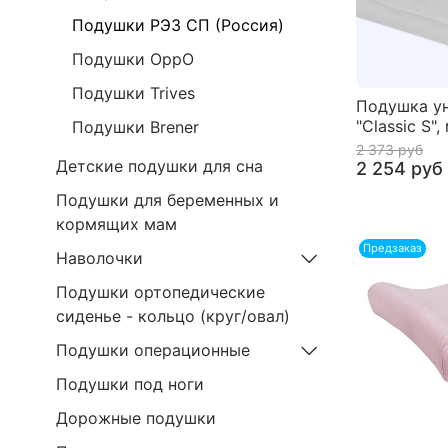
Подушки РЭЗ СП (Россия)
Подушки OppO
Подушки Trives
Подушка у
"Classic S"
Подушки Brener
2 373 руб
Детские подушки для сна
2 254 руб
Подушки для беременных и
кормящих мам
Предзаказ
Наволочки
Подушки ортопедические
сиденье - кольцо (круг/овал)
Подушки операционные
Подушки под ноги
Дорожные подушки