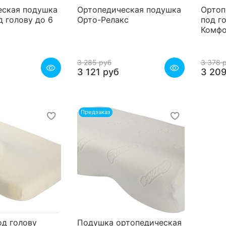
еская подушка
Ортопедическая подушка
Ортоп
д голову до 6
Орто-Релакс
под г
Комфо
3 285 руб
3 378 
3 121 руб
3 209
Предзаказ
д голову
Подушка ортопедическая