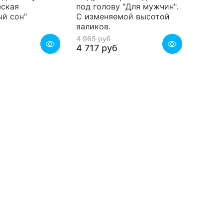
еская
под голову "Для мужчин".
й сон"
С изменяемой высотой
валиков.
4 965 руб
4 717 руб