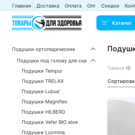
Главная
Доставка
Оплата
Опт
Скидки
Кон
Каталог
Подушк
Подушки ортопедические
Подушки под голову для сна
Товаров
10
Подушки Tempur
Сортировк
Подушки TRELAX
Подушки Lubua'
Подушки Magniflex
Подушки HILBERD
Подушки Vefer BIO aloe
Подушки Luomma