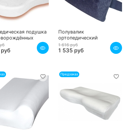
едическая подушка
Полувалик
оворождённых
ортопедический
руб
1 616 руб
 руб
1 535 руб
каз
Предзаказ