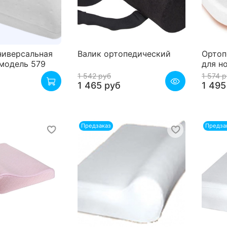
ниверсальная
Валик ортопедический
Ортоп
, модель 579
для н
1 542 руб
1 574 
1 465 руб
1 495
Предзаказ
Предза