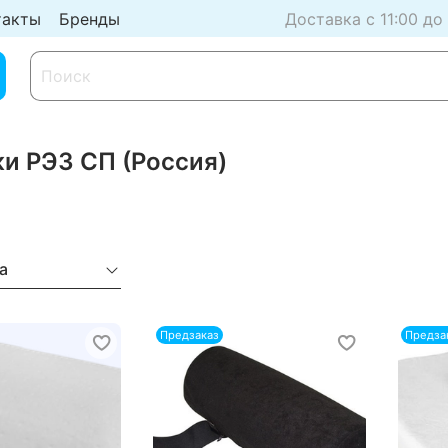
такты
Бренды
Доставка с 11:00 до
и РЭЗ СП (Россия)
а
Предзаказ
Предза