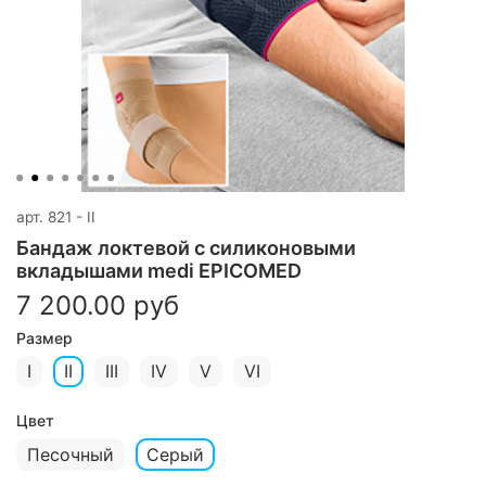
арт.
821 - II
Бандаж локтевой с силиконовыми
вкладышами medi EPICOMED
7 200.00 руб
Размер
I
II
III
IV
V
VI
Цвет
Песочный
Серый