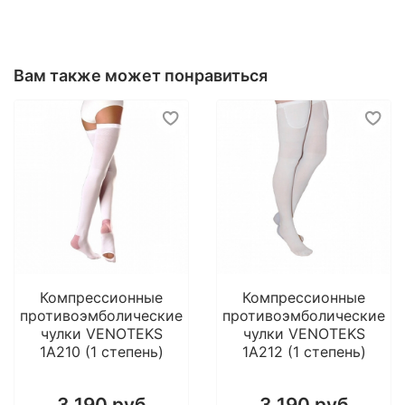
Полиамид 68 %
Эластан 32 %
Маркировка
6
8
10
12
14
16
18
20
22
2
размера
Вам также может понравиться
Обхват
86-
90-
94-
98-
103-
109-
115-
121-
128-
136
груди
(см)
90
94
98
103
109
115
121
128
136
14
Обхват
73-
79-
85-
91-
98-
108-
117-
126-
136-
148
талии (см)
79
85
91
97
107
116
125
135
148
16
Таблица подбора размера
Компрессионные
Компрессионные
противоэмболические
противоэмболические
чулки VENOTEKS
чулки VENOTEKS
1A210 (1 степень)
1A212 (1 степень)
3 190 руб
3 190 руб