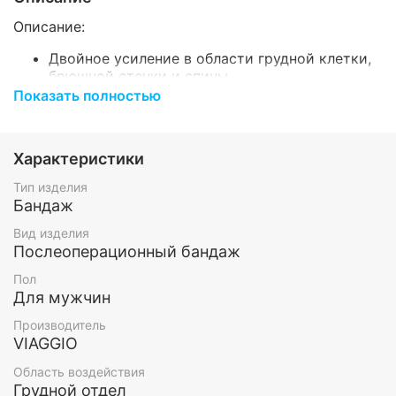
Описание:
Двойное усиление в области грудной клетки,
брюшной стенки и спины
Трехрядная застежка
Показать полностью
Ткань с “дышащим” эффектом.
Показания:
Характеристики
Липосакция грудной и подмышечных областей
Тип изделия
спины
Бандаж
После операций на грудной клетке.
Вид изделия
Принцип действия:
Послеоперационный бандаж
Высокая компрессия в области грудной
Пол
клетки, подмышечных областей и спины.
Для мужчин
Предотвращает возникновение избыточных
Производитель
отеков и гематом.
VIAGGIO
Обеспечивает оптимальную комбинацию
терморегуляции и отвода влаги от тела,
Область воздействия
сохраняя его постоянно сухим и теплым.
Грудной отдел