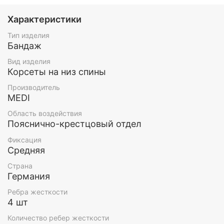
Характеристики
Тип изделия
Бандаж
Вид изделия
Корсеты на низ спины
Производитель
Благодаря своей эластичности бандаж идеально
MEDI
облегает любую фигуру, а специальная технология
вязки позволяет коже дышать. Петли для кистей
Область воздействия
рук облегчают надевание бандажа. Все это делает
Пояснично-крестцовый отдел
использование изделия максимально комфортным.
Фиксация
Этот облегченный поясничный бандаж неслучайно
Средняя
имеет в названии слово «active». Он предназначен
Страна
для активных деятельных людей, для тех, кто
Германия
занимается спортом или занятых физическим
трудом.
Ребра жесткости
4 шт
Для профилактических целей Lumbamed active
следует использовать во время интенсивных
Количество ребер жесткости