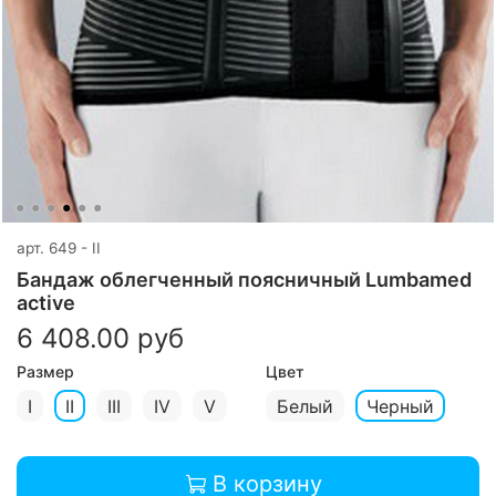
арт.
649 - II
Бандаж облегченный поясничный Lumbamed
active
6 408.00 руб
Размер
Цвет
I
II
III
IV
V
Белый
Черный
В корзину