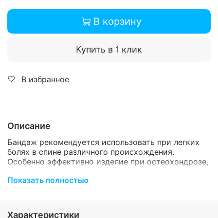
В корзину
Купить в 1 клик
В избранное
Описание
Бандаж рекомендуется использовать при легких
болях в спине различного происхождения.
Особенно эффективно изделие при остеохондрозе,
повреждении связочного аппарата и мелких
Показать полностью
суставов позвоночника.
Этот поясничный бандаж идеально подходит для
тех, кто ведет обычный размеренный образ жизни,
Характеристики