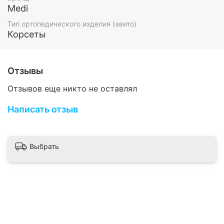
Заболевания связок позвоночника
Medi
Состояние после дискэктомии
Легкая структурная недостаточность
Тип ортопедического изделия (авито)
позвоночного столба, в том числе
Корсеты
ассоциированая с дегенеративными
изменениями суставов, спондилез и
остеоартрит позвоночника
Отзывы
Воспаление крестцово-подвздошного
сочленения
Отзывов еще никто не оставлял
Противопоказания / Побочные эффекты
Написать отзыв
До настоящего времени не выявлены
Особенности
Выбрать
Дышащая и пропускающая влагу ткань Clima
Comfort обеспечивает комфорт при
использовании
Бандаж изготовлен с учетом анатомических
пропорций, благодаря чему равномерно
облегает поясницу
По задней поверхности в бандаж вшиты 4