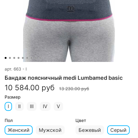
арт.
663 - I
Бандаж поясничный medi Lumbamed basic
10 584.00 руб
13 230.00 руб
Размер
I
II
III
IV
V
Пол
Цвет
Женский
Мужской
Бежевый
Серый