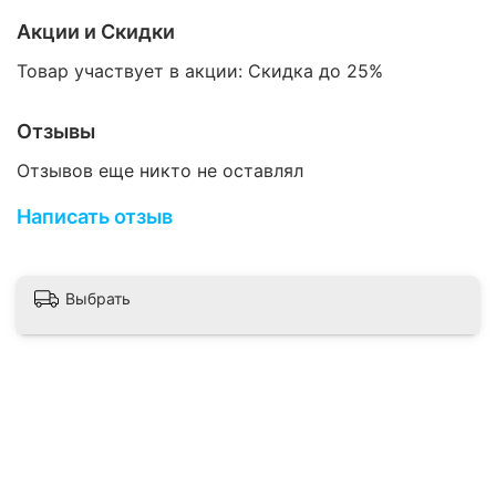
остеопороз легкой степени выраженности
предупреждение развития стягивающих
Акции и Скидки
рубцов после ожогов, операций
длительное статическое напряжение мышц
Товар участвует в акции: Скидка до 25%
шеи
период реабилитации после черепно-
Отзывы
мозговых травм
Отзывов еще никто не оставлял
Написать отзыв
Выбрать