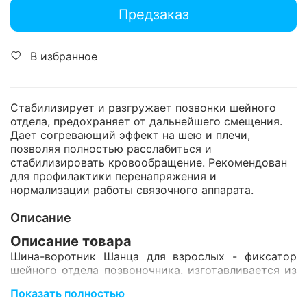
Предзаказ
В избранное
Стабилизирует и разгружает позвонки шейного
отдела, предохраняет от дальнейшего смещения.
Дает согревающий эффект на шею и плечи,
позволяя полностью расслабиться и
стабилизировать кровообращение. Рекомендован
для профилактики перенапряжения и
нормализации работы связочного аппарата.
Описание
Описание товара
Шина-воротник Шанца для взрослых - фиксатор
шейного отдела позвоночника. изготавливается из
современных неаллергенных материалов. Комфорт
Показать полностью
при использовании обеспечивает мягкая