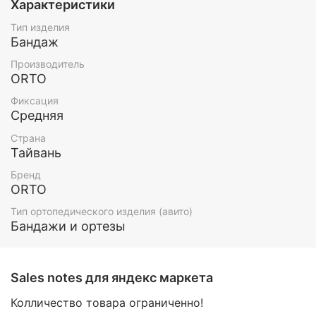
Характеристики
шина конусной формы;
Тип изделия
осуществляет наружную жесткую фиксацию
Бандаж
от верхней трети предплечья до середины
кисти;
Производитель
является альтернативой гипсовой лонгете.
ORTO
Фиксация
Показания:
Средняя
состояние после травм (гемартроз,
Страна
вколоченный перелом, повреждения
Тайвань
сухожилий, мышц) и операций;
остеохондропатия, остеоартроз
Бренд
(деформирующий артроз)
ORTO
тендовагиниты, стиллоидиты, бурситы в
Тип ортопедического изделия (авито)
период реабилитации и для профилактики
Бандажи и ортезы
рецидивов;
профилактика развития сгибательной
контрактуры, восстановление оси конечности;
транспортная иммобилизация, аллергия на
Sales notes для яндекс маркета
гипс.
Колличество товара ограниченно!
Таблица подбора размера: