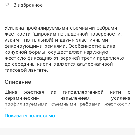
В избранное
Усилена профилируемыми съемными ребрами
жесткости (широким по ладонной поверхности,
узким - по тыльной) и двумя эластичными
фиксирующими ремнями. Особенности: шина
конусной формы; осуществляет наружную
жесткую фиксацию от верхней трети предплечья
до середины кисти; является альтернативой
гипсовой лангете.
Описание
Шина жесткая из гипоаллергенной нити с
керамическим напылением, усилена
профилируемыми съемными ребрами жесткости
(широким по ладонной поверхности, узким - по
Показать полностью
тыльной) и двумя эластичными фиксирующими
ремнями.
Особенности: