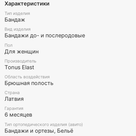
Характеристики
в области живота и ягодиц. С застежкой velcro. С
дополнительной нижней застежкой.
Тип изделия
Бандаж
Характеристики:
Вид изделия
Бандажи до- и послеродовые
Состав сырья: полиамид – 84%, эластан – 16%.
Вес: 0.25 кг
Пол
Бренд: TonusElast
Для женщин
Страна происхождения: Латвия
Размеры: 1,2,3,4,5,6
Производитель
Цвет: бежевый, белый, черный
Tonus Elast
Область воздействия
Брюшная полость
Страна
Латвия
Гарантия
6 месяцев
Тип ортопедического изделия (авито)
Бандажи и ортезы, Бельё