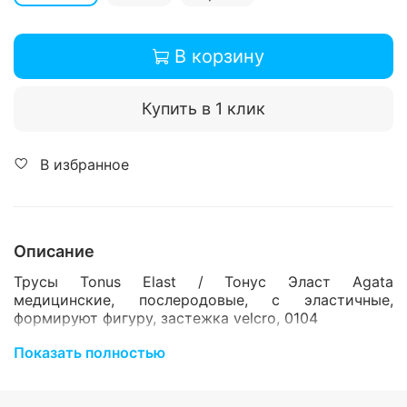
В корзину
Купить в 1 клик
В избранное
Описание
Трусы Tonus Еlast / Тонус Эласт Agata
медицинские, послеродовые, с эластичные,
формируют фигуру, застежка velcro, 0104
Предназначены после родов, а также в
Показать полностью
реабилитационный период после различного рода
травм и операций на брюшной полости. Отлично
формируют фигуру благодаря укрепленным зонам