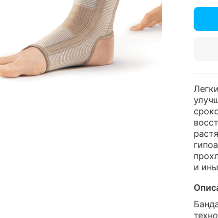
Легк
улуч
сроко
восст
раст
гипоа
прохл
и ины
Опис
Банд
техн