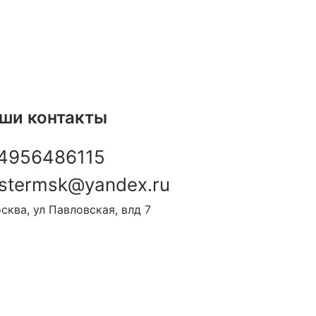
асно полученным результатом подобрать
ж Orlett по таблице подбора размеров.
ши контакты
ица подбора размеров:
4956486115
stermsk@yandex.ru
сква, ул Павловская, влд 7