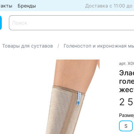
такты
Бренды
Доставка с 11:00 до
Товары для суставов
Голеностоп и икроножная м
арт.
Х0
Эла
гол
жес
2 5
Разме
S