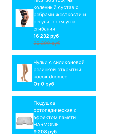
HKS-303 (2G) на
коленный сустав с
ребрами жесткости и
регулятором угла
сгибания
16 232 руб
20 290 руб
Чулки с силиконовой
резинкой открытый
носок duomed
От
0 руб
Подушка
ортопедическая с
эффектом памяти
HARMONIE
9 208 руб