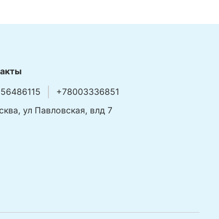
такты
56486115
+78003336851
сква, ул Павловская, влд 7