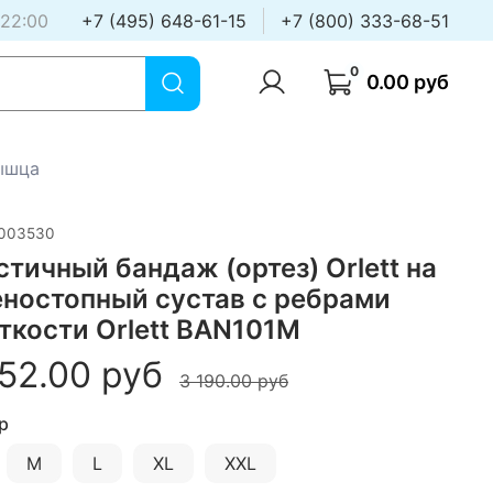
 22:00
+7 (495) 648-61-15
+7 (800) 333-68-51
0
0.00 руб
ышца
003530
стичный бандаж (ортез) Orlett на
еностопный сустав с ребрами
ткости Orlett BAN101M
52.00 руб
3 190.00 руб
р
M
L
XL
XXL