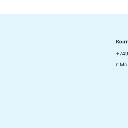
Кон
+749
г Мо