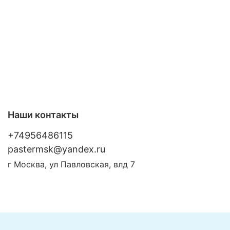
наследственной
предрасположенности,
"А" класс
для поддержания хорошего
компрессии
самочувствия.
< 18 мм рт.
ст.
Особенно рекомендуется:
при статических нагрузках
(работа сидя или "на ногах"),
во время длительных поездок и
авиаперелетов,
при приеме гормональных
Наши контакты
контрацептивов,
при склонности к избыточному
+74956486115
весу.
pastermsk@yandex.ru
Абсолютные противопоказания к
г Москва, ул Павловская, влд 7
применению профилактического
компрессионного трикотажа
Хронические облитерирующие заболевания
артерий нижних конечностей, когда
регионарное систолическое давление на