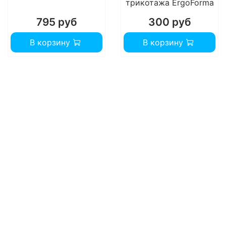
трикотажа ErgoForma
795 руб
300 руб
В корзину
В корзину
Показания к применению
профилактического
компрессионного трикотажа
mj-1
Профилактический компрессионный
трикотаж предназначен для здоровых
людей:
для профилактики «синдрома
тяжелых ног»,
для предупреждения развития
варикозного расширения вен при