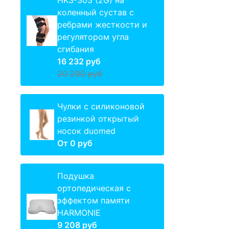
HKS-303 (2G) на
коленный сустав с
ребрами жесткости и
регулятором угла
сгибания
16 232 руб
20 290 руб
Чулки с силиконовой
резинкой открытый
носок duomed
От
0 руб
Подушка
ортопедическая с
эффектом памяти
HARMONIE
9 208 руб