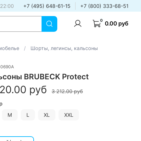
 22:00
+7 (495) 648-61-15
+7 (800) 333-68-51
0
0.00 руб
мобелье
Шорты, легинсы, кальсоны
10690A
ьсоны BRUBECK Protect
20.00 руб
3 212.00 руб
р
M
L
XL
XXL