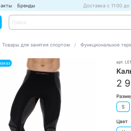
такты
Бренды
Доставка с 11:00 до
Товары для занятия спортом
Функциональное тер
арт.
LE
заказ
Кал
2 9
Разме
S
Цвет