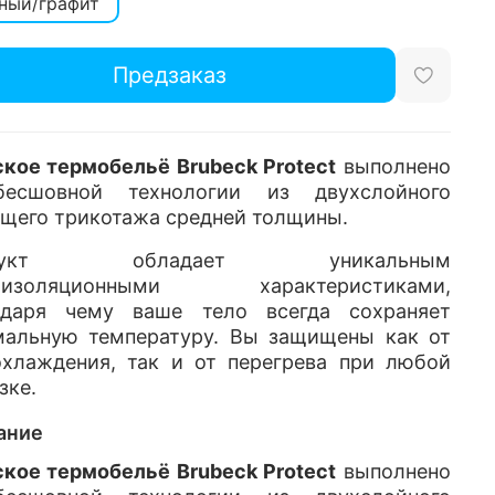
ный/графит
Предзаказ
кое термобельё Brubeck Protect
выполнено
есшовной технологии из двухслойного
щего трикотажа средней толщины.
одукт обладает уникальным
лоизоляционными характеристиками,
одаря чему ваше тело всегда сохраняет
мальную температуру. Вы защищены как от
охлаждения, так и от перегрева при любой
зке.
ание
кое термобельё Brubeck Protect
выполнено