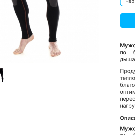
Чер
Мужс
по б
дыша
Пр
теп
благ
опти
пере
нагру
Опис
Мужс