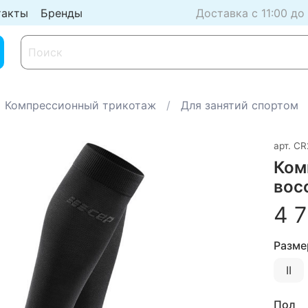
такты
Бренды
Доставка с 11:00 до
Компрессионный трикотаж
Для занятий спортом
арт.
CR2
Ком
вос
4 7
Разме
II
Пол