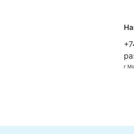
На
+7
pa
г Мо