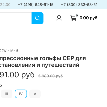
 22:00
+7 (495) 648-61-15
+7 (800) 333-68-51
0
0.00 руб
2W - IV - 5
прессионные гольфы CEP для
становления и путешествий
91.00 руб
5 989.00 руб
р
III
IV
V