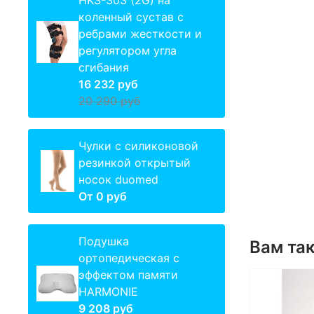
HKS-303 (2G) на
коленный сустав с
ребрами жесткости и
регулятором угла
сгибания
16 232 руб
20 290 руб
Чулки с силиконовой
резинкой открытый
носок duomed
От
0 руб
Подушка
Вам та
ортопедическая с
эффектом памяти
HARMONIE
9 208 руб