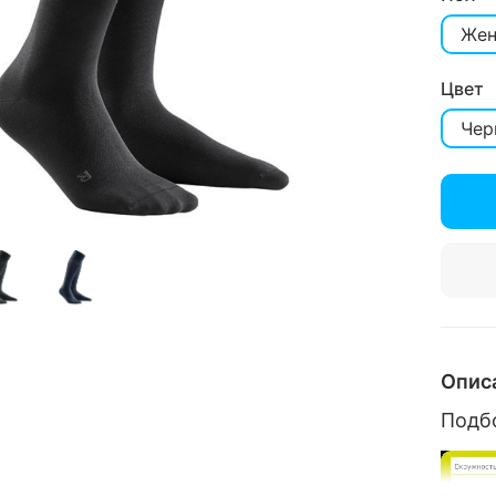
Жен
Цвет
Чер
Опис
Подб