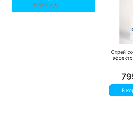
11 509 руб
Спрей с
эффекто
79
В ко