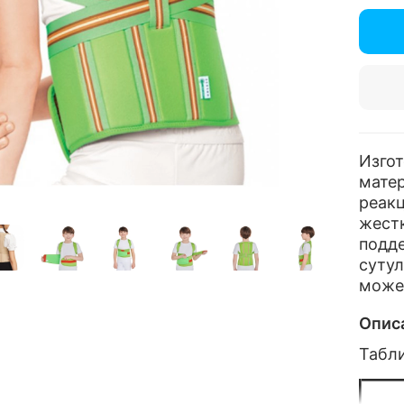
Изго
мате
реак
жест
подд
сутул
може
Опис
Табл