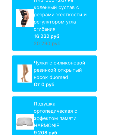
HKS-303 (2G) на
коленный сустав с
ребрами жесткости и
регулятором угла
сгибания
16 232 руб
20 290 руб
Чулки с силиконовой
резинкой открытый
носок duomed
От
0 руб
Подушка
ортопедическая с
эффектом памяти
HARMONIE
9 208 руб