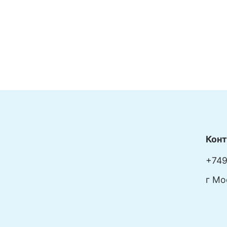
Кон
+749
г Мо