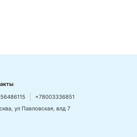
такты
56486115
+78003336851
сква, ул Павловская, влд 7