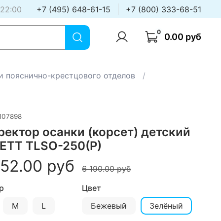
 22:00
+7 (495) 648-61-15
+7 (800) 333-68-51
0
0.00 руб
 и пояснично-крестцового отделов
107898
ректор осанки (корсет) детский
ETT TLSO-250(P)
952.00 руб
6 190.00 руб
р
Цвет
M
L
Бежевый
Зелёный