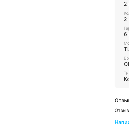
2
(
Ко
2
Га
6
Мо
T
Опис
Бр
O
Ти
К
Отзы
Отзыв
Напи