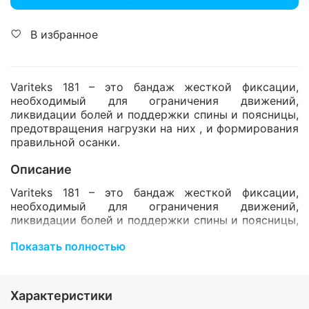
В избранное
Variteks 181 – это бандаж жесткой фиксации,
необходимый для ограничения движений,
ликвидации болей и поддержки спины и поясницы,
предотвращения нагрузки на них , и формирования
правильной осанки.
Описание
Variteks 181 – это бандаж жесткой фиксации,
необходимый для ограничения движений,
ликвидации болей и поддержки спины и поясницы,
предотвращения нагрузки на них , и формирования
Показать полностью
правильной осанки.
Корсет применяется при:
Характеристики
болях в пояснице