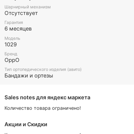
рекомендуется надевать ортез после нанесения на
Шарнирный механизм
кожу согревающего крема или мази.
Отсутствует
Рекомендации по уходу за изделием:
Гарантия
6 месяцев
Стирать в прохладной воде, не использовать
Модель
отбеливающих средств, не гладить, не подвергать
1029
химической чистке Перед стиркой застегните все
застежки и удалите все вынимаемые шины.
Бренд
Рекомендуется использовать специальный мешок
OppO
для стирки. Отжать мокрое изделие и оставить
Тип ортопедического изделия (авито)
сушиться (не сушить вблизи нагревательных
Бандажи и ортезы
приборов).
Размеры:
Sales notes для яндекс маркета
Универсальный
Количество товара ограничено!
Акции и Скидки