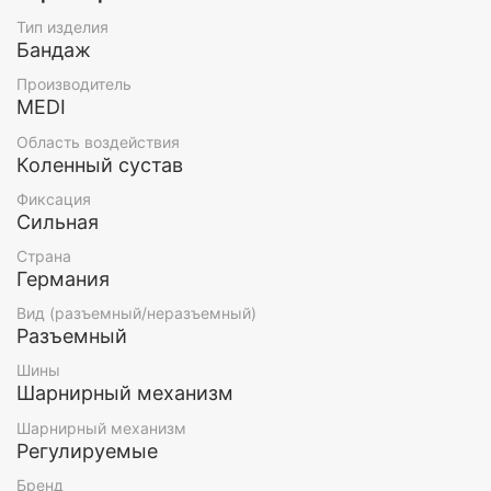
Тип изделия
Бандаж
Принцип действия:
Производитель
MEDI
четырёхточечная стабилизация коленного
сустава
Область воздействия
стабилизация сустава в плоскости сгибания/
Коленный сустав
разгибания
Фиксация
защита связок коленного сустава от
Сильная
непредусмотренного силового воздействия
амплитуда движений устанавливается с
Страна
помощью шарнира physioglide
Германия
ограничение вращения коленного сустава
внутрь
Вид (разъемный/неразъемный)
Разъемный
Особенности:
Шины
уникальный полицентрический шарнир
Шарнирный механизм
physioglide обеспечивает оптимальную
Шарнирный механизм
биомеханику коленного сустава
Регулируемые
анатомически изогнутая рама
рама и шарнир изделия низкопрофильные, что
Бренд