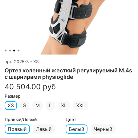
арт.
G025-3 - XS
Ортез коленный жесткий регулируемый M.4s
с шарнирами physioglide
40 504.00 руб
Размер
XS
S
M
L
XL
XXL
Правый/Левый
Цвет
Правый
Левый
Белый
Черный