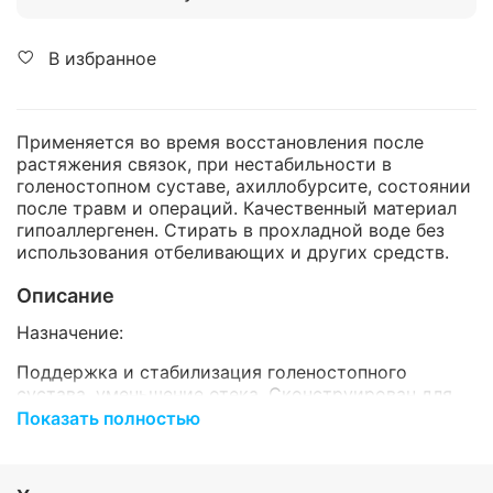
В избранное
Применяется во время восстановления после
растяжения связок, при нестабильности в
голеностопном суставе, ахиллобурсите, состоянии
после травм и операций. Качественный материал
гипоаллергенен. Стирать в прохладной воде без
использования отбеливающих и других средств.
Описание
Назначение:
Поддержка и стабилизация голеностопного
сустава, уменьшение отека. Сконструирован для
активных людей.
Показать полностью
Показания: