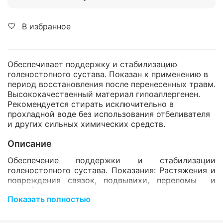
В избранное
Обеспечивает поддержку и стабилизацию
голеностопного сустава. Показан к применению в
период восстановления после перенесенных травм.
Высококачественный материал гипоаллергенен.
Рекомендуется стирать исключительно в
прохладной воде без использования отбеливателя
и других сильных химических средств.
Описание
Обеспечение поддержки и стабилизации
голеностопного сустава. Показания: Растяжения и
повреждения связок, подвывихи, переломы и
нестабильность в голеностопном суставе.
Показать полностью
Послеоперационная реабилитация. Вялые параличи
стопы.