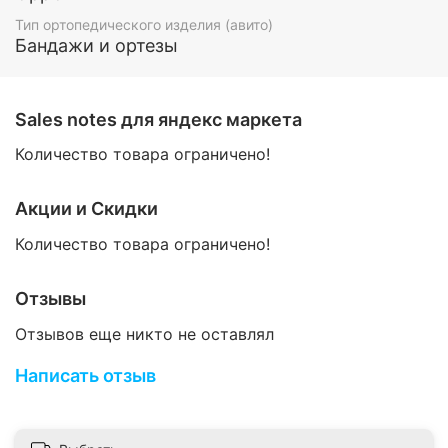
Тип ортопедического изделия (авито)
Индивидуальная непереносимость материалов.
Бандажи и ортезы
Не рекомендуется надевать ортез после
нанесения на кожу согревающего крема или мази.
Sales notes для яндекс маркета
Рекомендации по уходу за изделием:
Количество товара ограничено!
Стирать в прохладной воде, не использовать
отбеливающих средств, не гладить, не подвергать
химической чистке.
Акции и Скидки
Перед стиркой необходимо застегнуть все
Количество товара ограничено!
застежки.
Рекомендуется использовать специальный мешок
Отзывы
для стирки.
Отзывов еще никто не оставлял
Отжать мокрое изделие и оставить сушиться (не
сушить вблизи нагревательных приборов).
Написать отзыв
Размеры:
Определяются по размеру обуви (EURO)