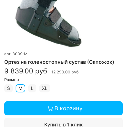
арт.
3009-M
Ортез на голеностопный сустав (Сапожок)
9 839.00 руб
12 298.00 руб
Размер
S
M
L
XL
В корзину
Купить в 1 клик