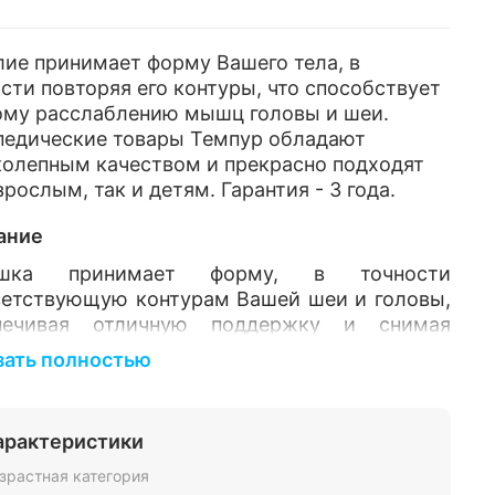
ие принимает форму Вашего тела, в
сти повторяя его контуры, что способствует
ому расслаблению мышц головы и шеи.
педические товары Темпур обладают
колепным качеством и прекрасно подходят
зрослым, так и детям. Гарантия - 3 года.
ание
ушка принимает форму, в точности
ветствующую контурам Вашей шеи и головы,
печивая отличную поддержку и снимая
яжение мышц шеи и плеч.
зать полностью
ериал подушки: вискоэластичный
твительный к температуре
материал TEMPUR
.
арактеристики
ол: Высококачественный велюр из
зрастная категория
ственным образом очищенной хлопковой