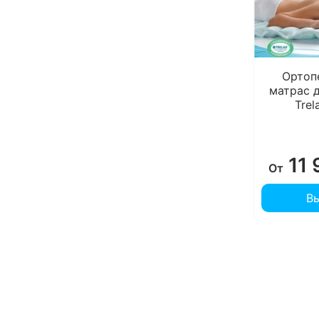
Ортоп
матрас 
Trel
11 
От
В