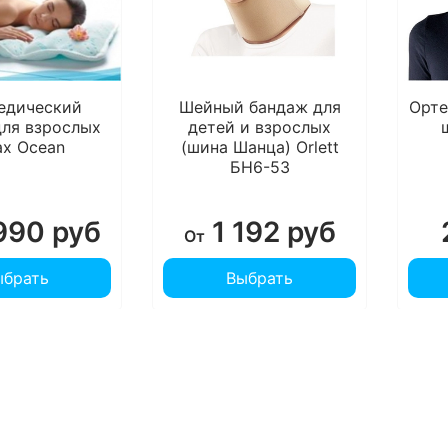
едический
Шейный бандаж для
Орте
для взрослых
детей и взрослых
ax Ocean
(шина Шанца) Orlett
БН6-53
990 руб
1 192 руб
От
ыбрать
Выбрать