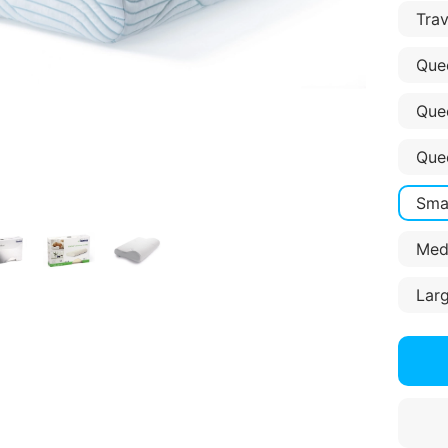
Trav
Que
Quee
Que
Sma
Lar