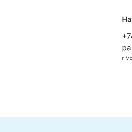
На
+7
pa
г Мо