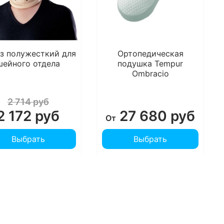
з полужесткий для
Ортопедическая
шейного отдела
подушка Tempur
Ombracio
2 714 руб
2 172 руб
27 680 руб
От
Выбрать
Выбрать