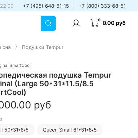
 22:00
+7 (495) 648-61-15
+7 (800) 333-68-51
0
0.00 руб
 сна
Подушки Tempur
ginal SmartCool
опедическая подушка Tempur
inal (Large 50*31*11.5/8.5
rtCool)
000.00 руб
р
ll 50*31*8/5
Queen Small 61*31*8/5