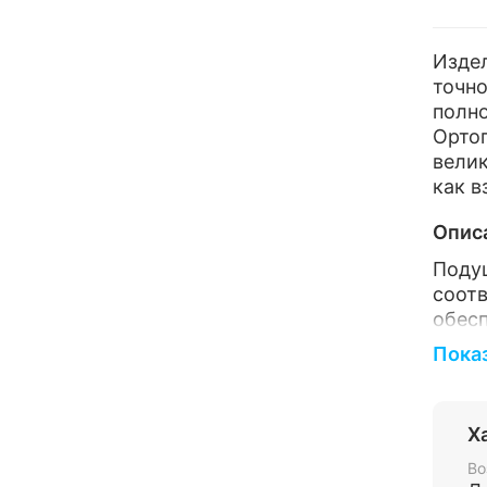
Издел
точно
полн
Орто
вели
как в
Опис
Под
соот
обес
напр
Пока
Мат
чувс
Х
Чех
Во
есте