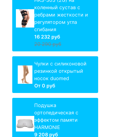
HKS-303 (2G) на
коленный сустав с
ребрами жесткости и
регулятором угла
сгибания
16 232 руб
20 290 руб
Чулки с силиконовой
резинкой открытый
носок duomed
От
0 руб
Подушка
ортопедическая с
эффектом памяти
HARMONIE
9 208 руб