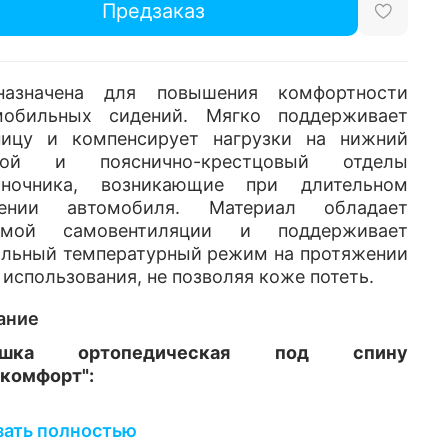
Предзаказ
назначена для повышения комфортности
мобильных сидений. Мягко поддерживает
ницу и компенсирует нагрузки на нижний
ной и пояснично-крестцовый отделы
оночника, возникающие при длительном
ении автомобиля. Материал обладает
емой самовентиляции и поддерживает
ильный температурный режим на протяжении
 использования, не позволяя коже потеть.
ание
ушка ортопедическая под спину
окомфорт":
уменьшает утомляемости при поездках в
зать полностью
автомобиле;