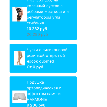
HKS-303 (2G) на
коленный сустав с
ребрами жесткости и
регулятором угла
сгибания
16 232 руб
20 290 руб
Чулки с силиконовой
резинкой открытый
носок duomed
От
0 руб
Подушка
ортопедическая с
эффектом памяти
HARMONIE
9 208 руб