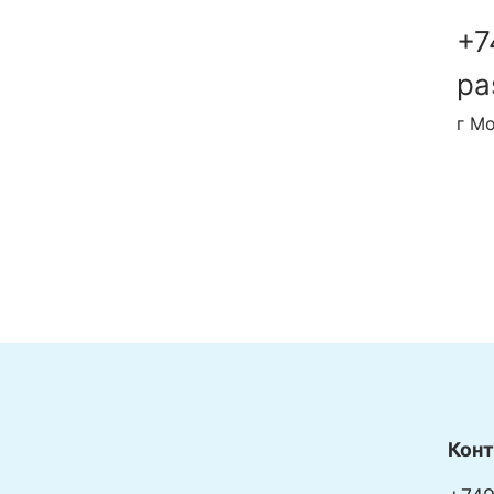
+7
pa
г Мо
п
п
а
с
Кон
Уход: