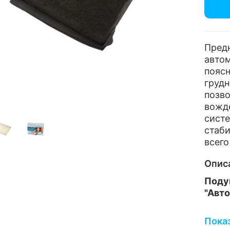
Пред
авто
пояс
груд
позв
вожд
сист
стаб
всего
Опис
Под
"Авт
Пока