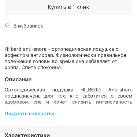
Купить в 1 клик
В избранное
Hilberd anti-snore - ортопедическая подушка с
эффектом антихрап. Физиологически правильное
положения головы во время сна избавляет от
храпа. Спите спокойно.
Описание
Ортопедическая подушка HILBERD Anti-shore
предназначена для тех, кто заботится о своем
здоровом сне и хочет снизить интенсивность
храпа. Она нормализует кровоснабжение головы и
Показать полностью
шеи и снимает напряжение мышц. Специальная
конструкция с клином и углублением для головы
способствует естественному положению головы и
шеи, поддерживая дыхательные пути открытыми,
Характеристики