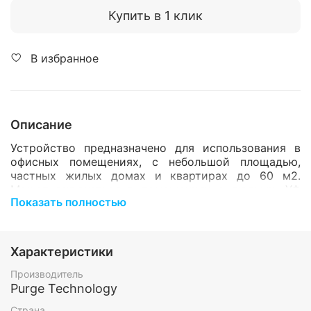
Купить в 1 клик
В избранное
Описание
Устройство предназначено для использования в
офисных помещениях, с небольшой площадью,
частных жилых домах и квартирах до 60 м2.
Может включаться в помещениях с людьми. УФ
Показать полностью
рециркулятор эффективно борется с вирусами при
помощи ультрафиолетового излучения,
вырабатываемого ультрафиолетовой лампой, с
длительным ресурсом работы. Прибор
Характеристики
устанавливается на пол или крепится к стене.
Производитель
Технические характеристики:
Purge Technology
Страна