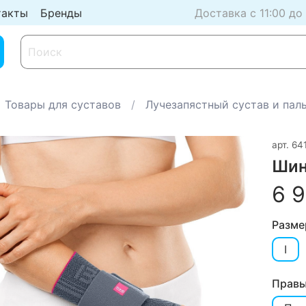
такты
Бренды
Доставка с 11:00 до
Товары для суставов
Лучезапястный сустав и пал
арт.
641
Шин
6 
Разме
I
Правы