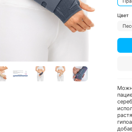
Пра
Цвет
Пес
Можно
пацие
сереб
испол
раст
гипоа
добав