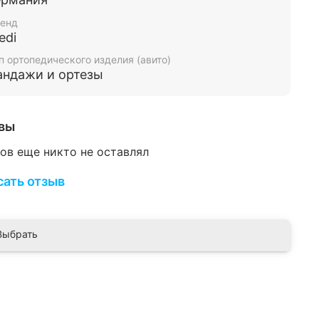
вную кисть. Компрессионная ткань
енд
ает кровообращение, что способствует
edi
рому разрешению отека (гематомы) и
п ортопедического изделия (авито)
енной регенерации.
андажи и ортезы
зания к применению:
равмы лучезапястного сустава;
вы
ртроз лучезапястного сустава;
Периартрит (посттравматический,
ов еще никто не оставлял
евматической природы или после операции);
сать отзыв
естабильность лучезапястного сустава;
еносиновит.
иальный вырез в фиксирующем ремне
Выбрать
чает давление на костный выступ и
печивает комфорт даже при длительном
льзовании. Эластичный материал бандажа
ерживает идеальный теплообмен, активно
яя влагу. Специальная технология вязки