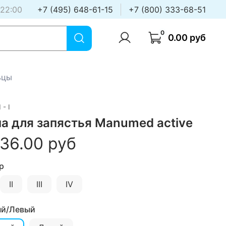
 22:00
+7 (495) 648-61-15
+7 (800) 333-68-51
0
0.00 руб
ьцы
 - I
а для запястья Manumed active
936.00 руб
р
II
III
IV
й/Левый