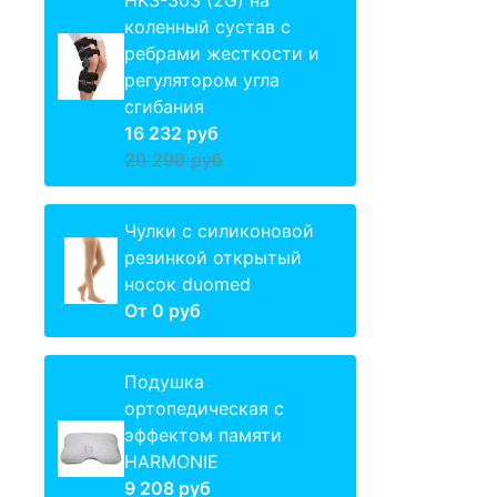
HKS-303 (2G) на
коленный сустав с
ребрами жесткости и
регулятором угла
сгибания
16 232 руб
20 290 руб
Чулки с силиконовой
резинкой открытый
носок duomed
От
0 руб
Подушка
ортопедическая с
эффектом памяти
HARMONIE
9 208 руб