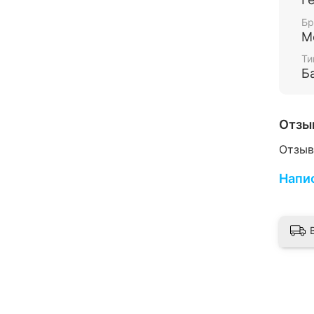
масси
Бр
улучш
M
быст
Ти
ускор
Б
Пока
Т
Отзы
А
Отзыв
р
Напи
Н
Т
Спец
исклю
обес
испо
подд
испар