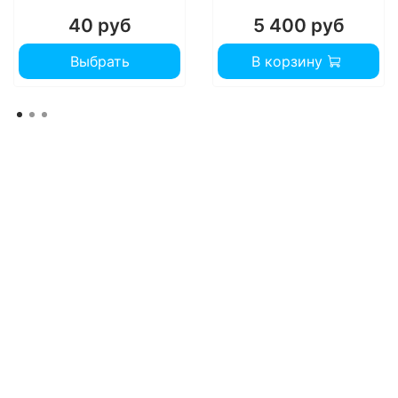
40 руб
5 400 руб
Предлагается многоканальный вариант
обработки сигналов;
Выбрать
В корзину
Применяется два режима работы - тихая либо
громкая речь;
Обладает встроенным вариантом подавления
ОС на основе противофазы;
Имеет классическую версию оцифрованного
регулятора уровня громкости.
Технические нюансы
Не менее важны, поскольку они выделяют Тайм Р2
среди конкурентов. Рассмотрим их подробнее:
Предельный уровень ВУЗД составляет 90 -
133 ДБ;
Пиковое усиление доступно на 65 ДБ;
Работает на основе частот в районе 0,1 - 6,03
кГц.
Слуховой аппарат Тайм Р2 отечественного
производства приобрел популярность на