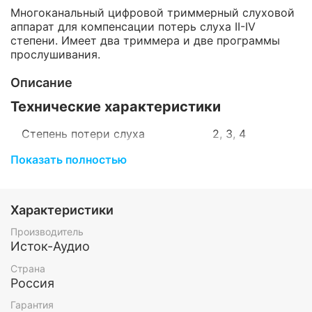
Многоканальный цифровой триммерный слуховой
аппарат для компенсации потерь слуха II-IV
степени. Имеет два триммера и две программы
прослушивания.
Описание
Технические характеристики
Степень потери слуха
2, 3, 4
Количество каналов
4
Показать полностью
обработки звука
Количество программ
2
прослушивания
Наличие
Характеристики
да
шумоподавление
Производитель
Наличие регулятора
да
Исток-Аудио
громкости
Частотный диапазон
100 - 6030
Страна
Тип обработки сигнала
цифровой
Россия
Источник питания
батарейка, ZA13
Гарантия