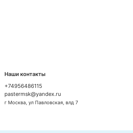
российском рынке, поскольку предлагает
отличные характеристики по доступной цене.
В комплекте к слуховому аппарату НЕ
ПРИЛАГАЮТСЯ ушной вкладыш и батарейки!
Наши контакты
+74956486115
pastermsk@yandex.ru
г Москва, ул Павловская, влд 7