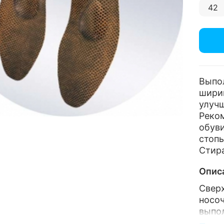
42
Выпо
ширин
улучш
Реко
обуви
стопы
Стира
Опис
Свер
носо
выпо
шири