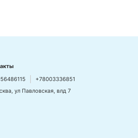
такты
56486115
+78003336851
сква, ул Павловская, влд 7