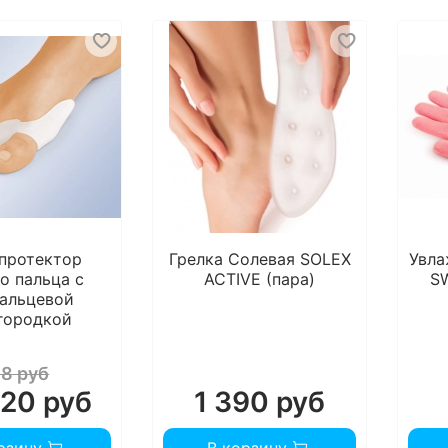
протектор
Грелка Солевая SOLEX
Увла
о пальца с
ACTIVE (пара)
S
альцевой
городкой
18 руб
20 руб
1 390 руб