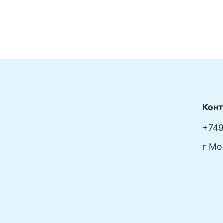
Кон
+749
г Мо