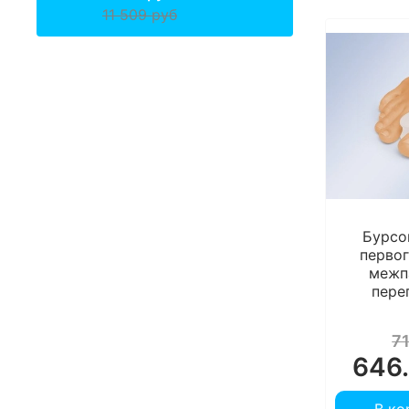
11 509 руб
Бурсо
первог
межп
пере
7
646.