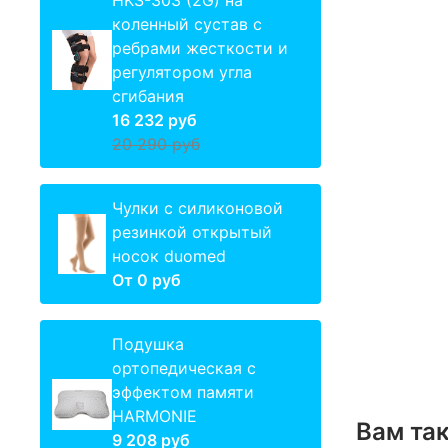
HKS-303 (2G) на
коленный сустав с
ребрами жесткости и
регулятором угла
сгибания
16 232 руб
20 290 руб
Чулки с силиконовой
резинкой открытый
носок duomed
От
0 руб
Подушка
ортопедическая с
эффектом памяти
HARMONIE
Вам та
9 208 руб