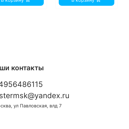
В корзину
В корзину
ши контакты
4956486115
stermsk@yandex.ru
сква, ул Павловская, влд 7