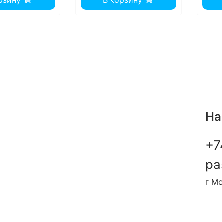
рзину
В корзину
На
+7
pa
г Мо