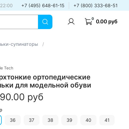
 22:00
+7 (495) 648-61-15
+7 (800) 333-68-51
0
0.00 руб
льки-супинаторы
le Tech
рхтонкие ортопедические
льки для модельной обуви
490.00 руб
р
36
37
38
39
40
41