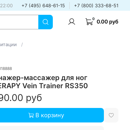
 22:00
+7 (495) 648-61-15
+7 (800) 333-68-51
0
0.00 руб
литации
118888
нажер-массажер для ног
ERAPY Vein Trainer RS350
90.00 руб
В корзину