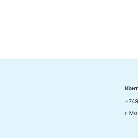
Кон
+749
г Мо