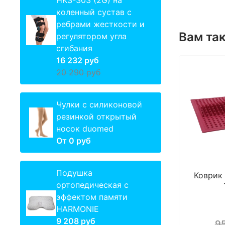
HKS-303 (2G) на
коленный сустав с
ребрами жесткости и
Вам та
регулятором угла
сгибания
16 232 руб
20 290 руб
Чулки с силиконовой
резинкой открытый
носок duomed
От
0 руб
Подушка
Коврик
ортопедическая с
эффектом памяти
HARMONIE
9 208 руб
9