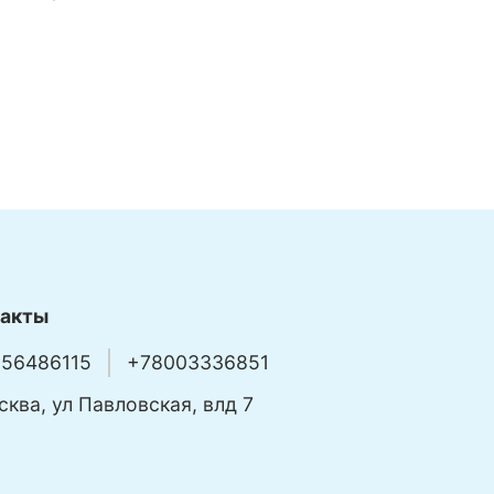
такты
56486115
+78003336851
сква, ул Павловская, влд 7