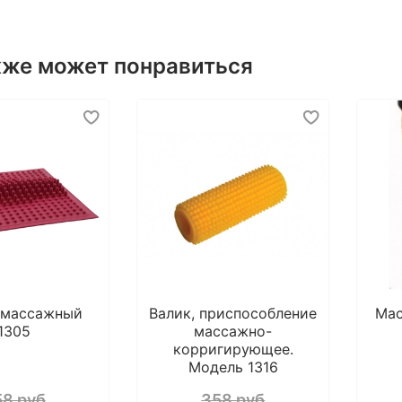
и
И
м
кже может понравиться
Б
д
м
к
м
Н
Спос
 массажный
Валик, приспособление
Мас
Сидя
1305
массажно-
корригирующее.
обыч
Модель 1316
след
вып
58 руб
358 руб