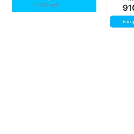
11 509 руб
91
В ко