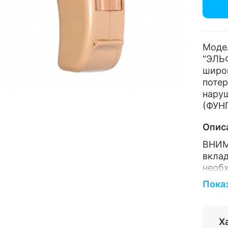
Модел
“ЭЛЬ
широ
потер
нару
(ФУНГ
Опис
ВНИМ
вкла
необ
магаз
Пока
Сери
двух
Х
зауш