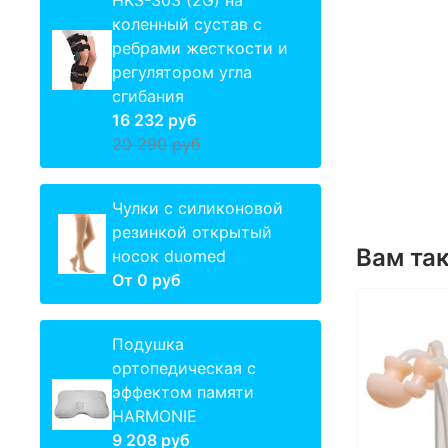
HKS-303 (2G) на
коленный сустав с
ребрами жесткости и
регулятором угла
сгибания
16 232 руб
20 290 руб
Чулки с силиконовой
резинкой открытый
Вам та
носок duomed
От
0 руб
Подушка
ортопедическая с
эффектом памяти
HARMONIE
9 208 руб