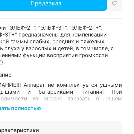
Предзаказ
и “ЭЛЬФ-2Т”, “ЭЛЬФ-3Т”, “ЭЛЬФ-2Т+”,
Ф-3Т+” предназначены для компенсации
кой гаммы слабых, средних и тяжелых
ь слуха у взрослых и детей, в том числе, с
шениями функции восприятия громкости
).
ание
АНИЕ!!! Аппарат не комплектуется ушными
дышами и батарейками питания! При
ходимости их можно заказать в нашем
ине отдельно.
зать полностью
я ЭЛЬФ-Т триммерных двухпрограммных
канальных цифровых программируемых
арактеристики
ных слуховых аппаратов состоит из четырех