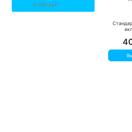
11 509 руб
Станда
вк
40
В