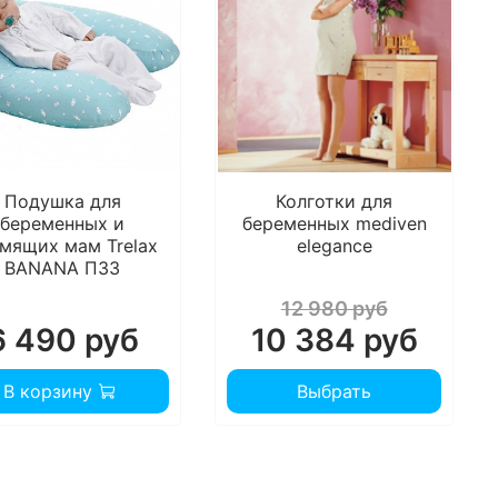
Подушка для
Колготки для
беременных и
беременных mediven
мящих мам Trelax
elegance
BANANA П33
12 980 руб
6 490 руб
10 384 руб
В корзину
Выбрать