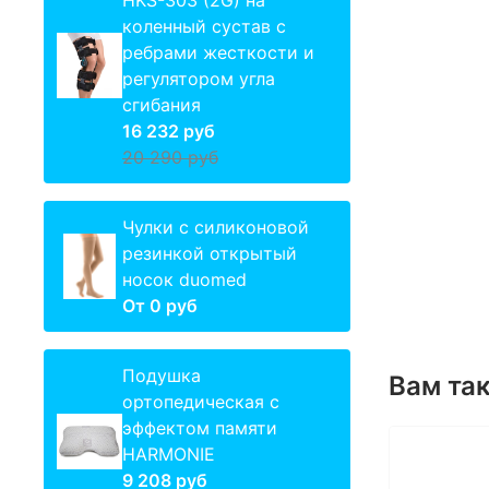
HKS-303 (2G) на
коленный сустав с
ребрами жесткости и
регулятором угла
сгибания
16 232 руб
20 290 руб
Чулки с силиконовой
резинкой открытый
носок duomed
От
0 руб
Подушка
Вам та
ортопедическая с
эффектом памяти
HARMONIE
9 208 руб