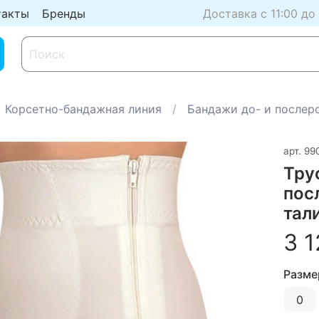
такты
Бренды
Доставка с 11:00 до
Корсетно-бандажная линия
Бандажи до- и послер
арт.
99
Тру
пос
тал
3 1
Разме
0