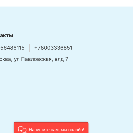
такты
56486115
+78003336851
сква, ул Павловская, влд 7
Напишите нам, мы онлайн!