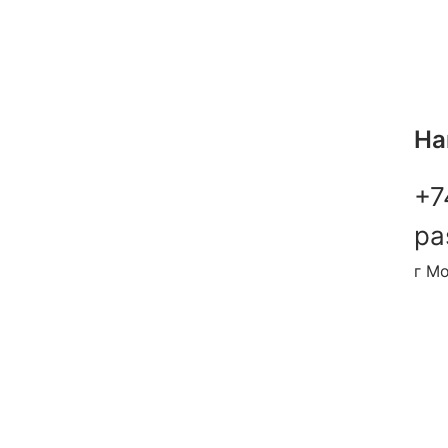
На
+7
pa
г Мо