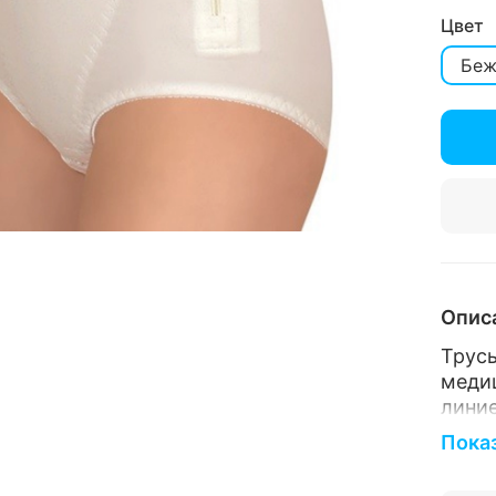
Цвет
Беж
Опис
Трус
меди
линие
Пока
Пре
реаб