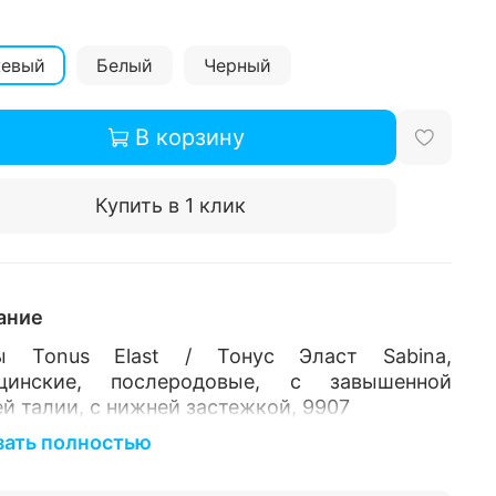
евый
Белый
Черный
В корзину
Купить в 1 клик
ание
ы Tonus Еlast / Тонус Эласт Sabina,
цинские, послеродовые, с завышенной
й талии, с нижней застежкой, 9907
зать полностью
дназначены после родов, а также в
илитационный период после различного рода