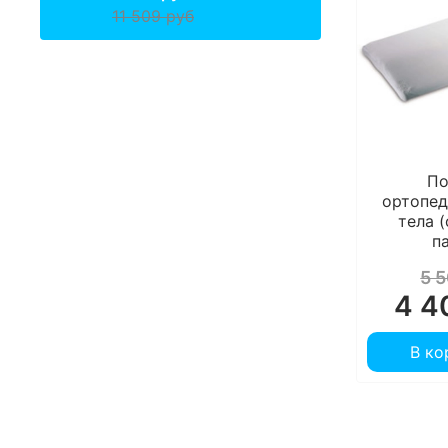
11 509 руб
По
ортопед
тела 
п
5 
4 4
В ко