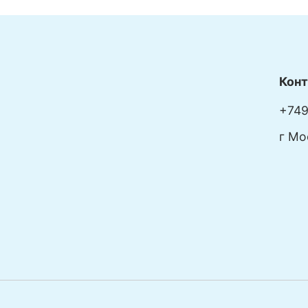
Кон
+749
г Мо