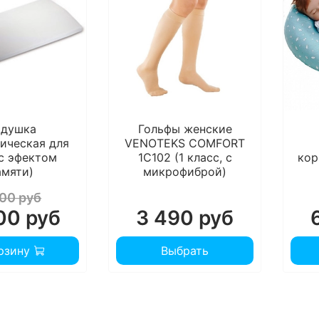
душка
Гольфы женские
ическая для
VENOTEKS COMFORT
(с эфектом
1C102 (1 класс, с
кор
амяти)
микрофиброй)
500 руб
00 руб
3 490 руб
рзину
Выбрать