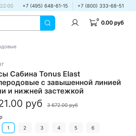
 22:00
+7 (495) 648-61-15
+7 (800) 333-68-51
0
0.00 руб
одовые
07
сы Сабина Tonus Elast
леродовые с завышенной линией
ии и нижней застежкой
21.00 руб
3 672.00 руб
р
1
2
3
4
5
6