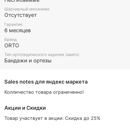
универсален по размеру.
Шарнирный механизм
Особенности:
Отсутствует
универсален для любого размера
Гарантия
может использоваться вместо гипсовой
6 месяцев
повязки (по назначению врача)
усилен металлическими вставками по задним
Бренд
ORTO
и боковым поверхностям
жесткая фиксация и стабилизация
Тип ортопедического изделия (авито)
Бандажи и ортезы
Показания:
несостоятельность капсульно-связочного
аппарата
Sales notes для яндекс маркета
остеохондропатия, остеоартроз, гемартроз
реабилитация после травм и операций
Колличество товара ограниченно!
коленного сустава
транспортная иммобилизация
период ранней реабилитации после снятия
Акции и Скидки
гипсовой повязки
Товар участвует в акции: Скидка до 25%
Определение размера тутора на коленный сустав: