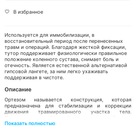
В избранное
Используется для иммобилизации, в
восстановительный период после перенесенных
травм и операций. Благодаря жесткой фиксации,
тутор поддерживает физиологически правильное
положение коленного сустава, снимает боль и
отечность. Является естественной альтернативой
гипсовой лангете, за ним легко ухаживать
поддерживая в чистоте.
Описание
Ортезом называется конструкция, которая
предназначена для стабилизации и коррекции
движения травмированного участка тела.
Правильно подобранный ортез способствует
Показать полностью
скорейшему выздоровлению, путём разгрузки и
защиты повреждённой части тела. К ортезам
относятся корсеты, ортопедические стельки,