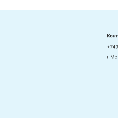
Кон
+749
г Мо