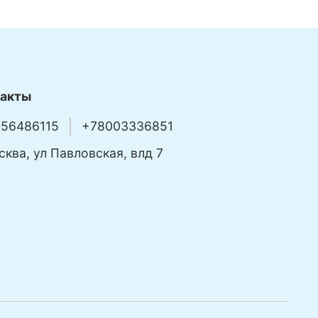
такты
56486115
+78003336851
сква, ул Павловская, влд 7