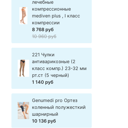
лечебные
компрессионные
mediven plus , I класс
компрессии
8 768 руб
10 960 руб
221 Чулки
антиварикозные (2
класс компр.) 23-32 мм
рт.ст (5 черный)
1 140 руб
Genumedi pro Ортез
коленный полужесткий
шарнирный
10 136 руб